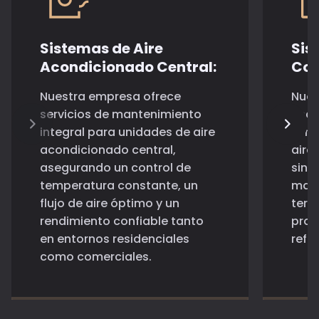
Sistemas de Aire
Sis
Acondicionado Central:
Con
Nuestra empresa ofrece
Nues
servicios de mantenimiento
una 
integral para unidades de aire
la r
acondicionado central,
aire
asegurando un control de
sin 
temperatura constante, un
mane
flujo de aire óptimo y un
term
rendimiento confiable tanto
prob
en entornos residenciales
refri
como comerciales.