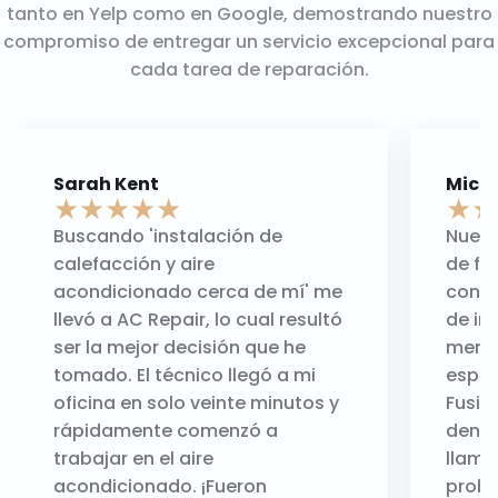
tanto en Yelp como en Google, demostrando nuestro
compromiso de entregar un servicio excepcional para
cada tarea de reparación.
Sarah Kent
Micha
★
★
★
★
★
★
★
Buscando 'instalación de
Nuest
calefacción y aire
de fu
acondicionado cerca de mí' me
conta
llevó a AC Repair, lo cual resultó
de in
ser la mejor decisión que he
menci
tomado. El técnico llegó a mi
esper
oficina en solo veinte minutos y
Fusio
rápidamente comenzó a
dentr
trabajar en el aire
llama
acondicionado. ¡Fueron
probl