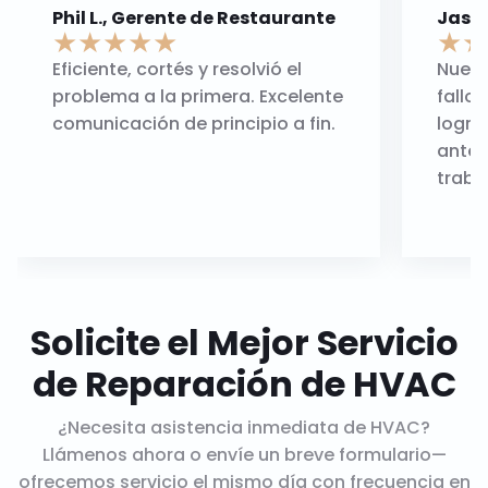
Phil L., Gerente de Restaurante
Jason
★
★
★
★
★
★
★
Eficiente, cortés y resolvió el
Nuest
problema a la primera. Excelente
fallo
comunicación de principio a fin.
logra
antes
traba
Solicite el Mejor Servicio
de Reparación de HVAC
¿Necesita asistencia inmediata de HVAC?
Llámenos ahora o envíe un breve formulario—
ofrecemos servicio el mismo día con frecuencia en