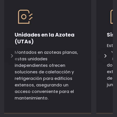
Unidades en la Azotea
Sis
(UTAs)
Esto
frec
Montados en azoteas planas,
come
estas unidades
dond
independientes ofrecen
exte
soluciones de calefacción y
de a
refrigeración para edificios
junt
extensos, asegurando un
acceso conveniente para el
mantenimiento.