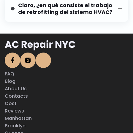
la edad, condición y rentabilidad del sistema.
Claro, ¿en qué consiste el trabajo
de retrofitting del sistema HVAC?
Sí, nuestra experiencia se centra en la
modernización y mejora energética de sistemas
HVAC comerciales. Podemos ayudarte a
actualizar tus sistemas sin necesidad de una
renovación completa.
FAQ
Blog
About Us
Contacts
Cost
Reviews
Manhattan
Brooklyn