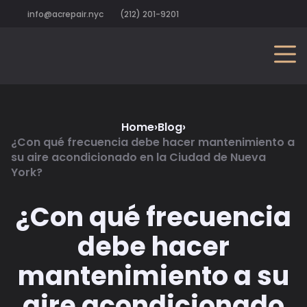
info@acrepair.nyc
(212) 201-9201
Home
›
Blog
›
¿Con qué frecuencia debe hacer mantenimiento a
su aire acondicionado en la Ciudad de Nueva
York?
¿Con qué frecuencia
debe hacer
mantenimiento a su
aire acondicionado