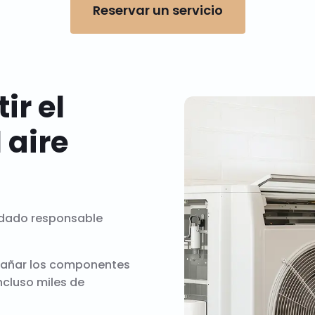
Reservar un servicio
ir el
 aire
idado responsable
 dañar los componentes
ncluso miles de