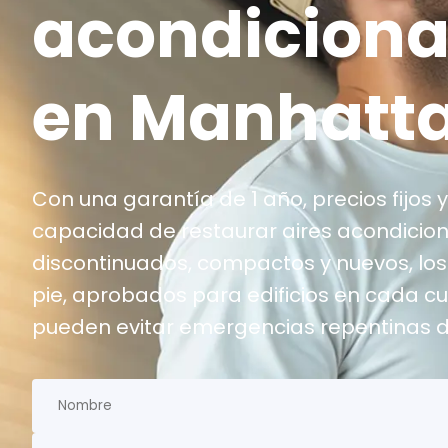
acondicion
en Manhatt
Con una garantía de 1 año, precios fijos y
capacidad de restaurar aires acondicio
discontinuados, compactos y nuevos, los
pie, aprobados para edificios en cada c
pueden evitar emergencias repentinas d