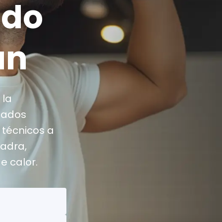
ado
an
 la
nados
 técnicos a
uadra,
e calor.