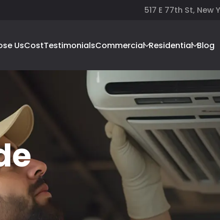
517 E 77th St, New 
ose Us
Cost
Testimonials
Commercial
Residential
Blog
de