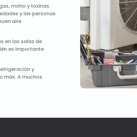
gas, moho y toxinas.
medades y las personas
buen aire
s en las salas de
bién es importante
efrigeración y
 o más. A muchos