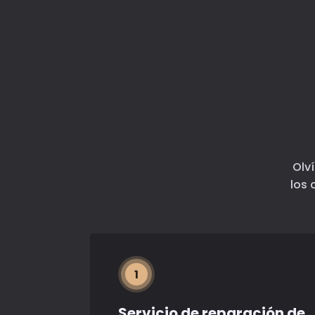
Olv
los 
1
Servicio de reparación de