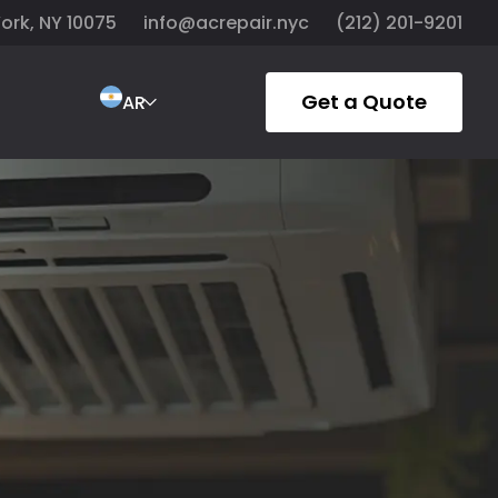
York, NY 10075
info@acrepair.nyc
(212) 201-9201
Get a Quote
AR