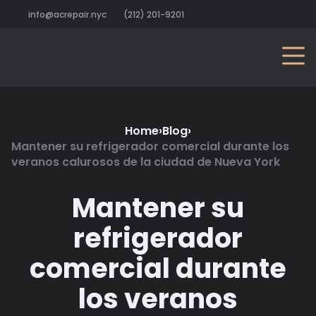
info@acrepair.nyc
(212) 201-9201
Home
›
Blog
›
Mantener su refrigerador comercial durante los
veranos calurosos de la ciudad de Nueva York
Mantener su
refrigerador
comercial durante
los veranos